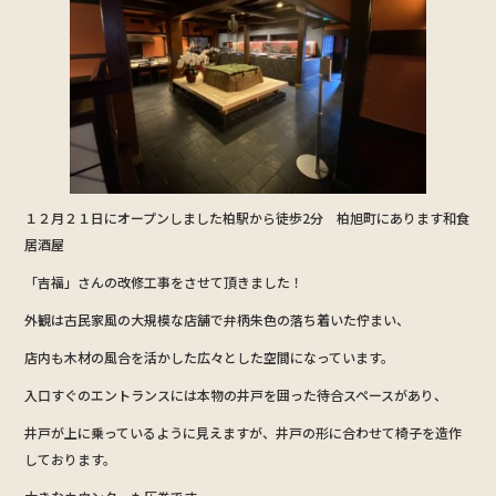
b
o
o
k
１２月２１日にオープンしました柏駅から徒歩2分 柏旭町にあります和食
居酒屋
「吉福」さんの改修工事をさせて頂きました！
外観は古民家風の大規模な店舗で弁柄朱色の落ち着いた佇まい、
店内も木材の風合を活かした広々とした空間になっています。
入口すぐのエントランスには本物の井戸を囲った待合スペースがあり、
井戸が上に乗っているように見えますが、井戸の形に合わせて椅子を造作
しております。