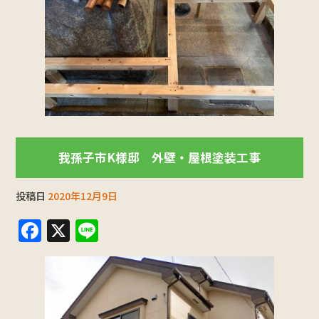
我孫子市K様邸 外壁・屋根塗装工事
投稿日
2020年12月9日
F
X
Li
a
n
c
e
e