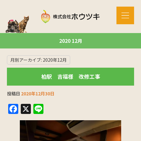
2020 12月
月別アーカイブ:
2020年12月
柏駅 吉福様 改修工事
投稿日
2020年12月30日
F
X
Li
a
n
c
e
e