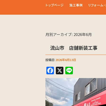
月別アーカイブ:
2026年6月
流山市 店舗新装工事
投稿日
2026年6月13日
F
X
Li
a
n
c
e
e
b