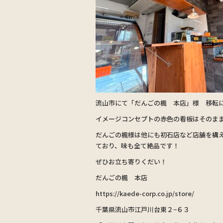
流山市にて「だんごの楓 本店」様 移転
イメージコンセプトの赤色の看板はそのま
だんごの楓様は他にも初石店など店舗を構
ており、味も全て絶品です！
ぜひお立ち寄りくだい！
だんごの楓 本店
https://kaede-corp.co.jp/store/
千葉県流山市江戸川台東２−６３