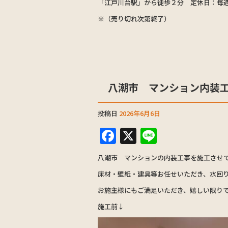
「江戸川台駅」から徒歩２分 定休日：毎
※（売り切れ次第終了）
八潮市 マンション内装
投稿日
2026年6月6日
F
X
Li
a
n
八潮市 マンションの内装工事を施工させ
c
e
床材・壁紙・建具等お任せいただき、水回
e
お施主様にもご満足いただき、嬉しい限り
b
施工前↓
o