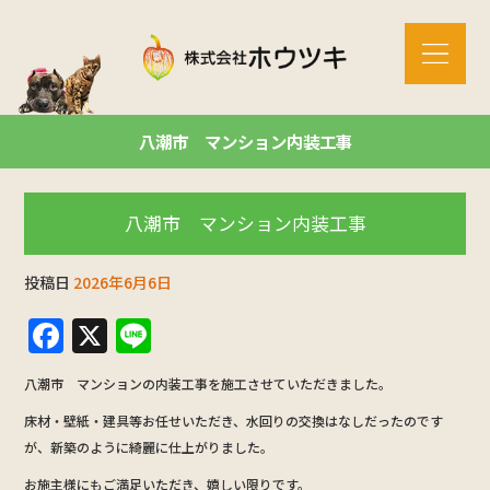
八潮市 マンション内装工事
八潮市 マンション内装工事
投稿日
2026年6月6日
F
X
Li
a
n
八潮市 マンションの内装工事を施工させていただきました。
c
e
床材・壁紙・建具等お任せいただき、水回りの交換はなしだったのです
e
が、新築のように綺麗に仕上がりました。
b
お施主様にもご満足いただき、嬉しい限りです。