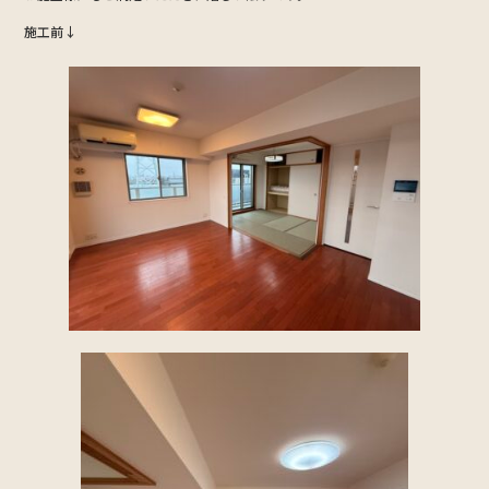
o
施工前↓
o
k