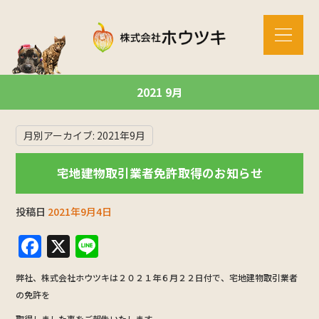
2021 9月
月別アーカイブ:
2021年9月
宅地建物取引業者免許取得のお知らせ
投稿日
2021年9月4日
F
X
Li
a
n
弊社、株式会社ホウツキは２０２１年６月２２日付で、宅地建物取引業者
c
e
の免許を
e
取得しました事をご報告いたします。