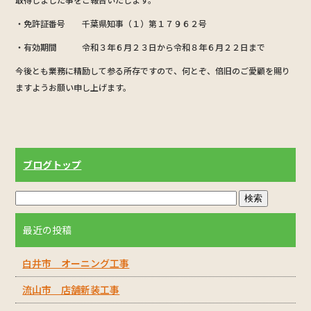
b
・免許証番号 千葉県知事（１）第１７９６２号
o
・有効期間 令和３年６月２３日から令和８年６月２２日まで
o
今後とも業務に精励して参る所存ですので、何とぞ、倍旧のご愛顧を賜り
k
ますようお願い申し上げます。
ブログトップ
最近の投稿
白井市 オーニング工事
流山市 店舗新装工事