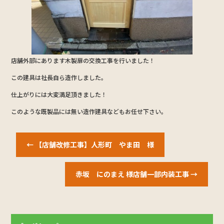
店舗外部にあります木製扉の交換工事を行いました！
この建具は社長自ら造作しました。
仕上がりには大変満足頂きました！
このような既製品には無い造作建具などもお任せ下さい。
←
【店舗改修工事】人形町 やま田 様
赤坂 にのまえ 様店舗一部内装工事
→