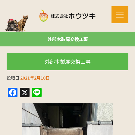
外部木製扉交換工事
外部木製扉交換工事
投稿日
2021年2月10日
F
X
Li
a
n
c
e
e
b