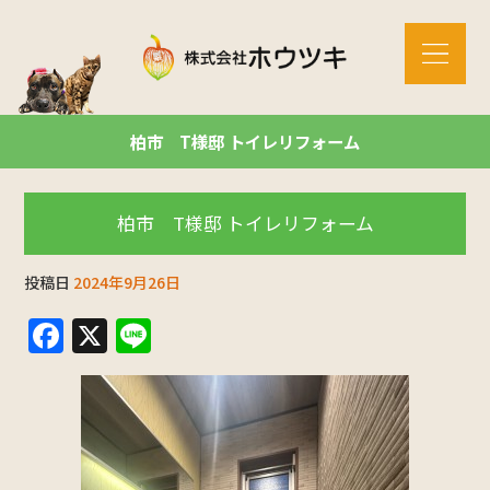
柏市 T様邸 トイレリフォーム
柏市 T様邸 トイレリフォーム
投稿日
2024年9月26日
F
X
Li
a
n
c
e
e
b