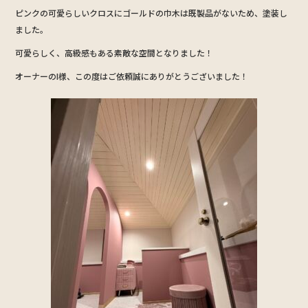
o
ピンクの可愛らしいクロスにゴールドの巾木は既製品がないため、塗装し
o
ました。
k
可愛らしく、高級感もある素敵な空間となりました！
オーナーのI様、この度はご依頼誠にありがとうございました！