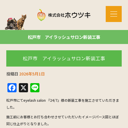
松戸市 アイラッシュサロン新装工事
松戸市 アイラッシュサロン新装工事
投稿日
2026年5月1日
F
X
Li
a
n
松戸市にてeyelash salon 『24/7』様の新装工事を施工させていただきま
c
e
した。
e
施工前にお客様とお打ち合わせさせていただいたイメージパース図とほぼ
b
同じ仕上がりとなりました。