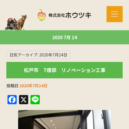
2020 7月 14
日別アーカイブ:
2020年7月14日
松戸市 T様邸 リノベーション工事
投稿日
2020年7月14日
F
X
Li
a
n
c
e
e