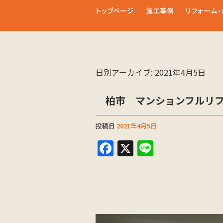
日別アーカイブ:
2021年4月5日
柏市 マンションフルリ
投稿日
2021年4月5日
F
X
Li
a
n
c
e
e
b