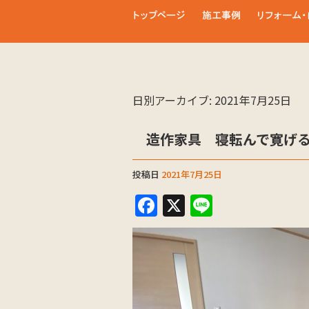
日別アーカイブ:
2021年7月25日
造作家具 寝転んで寛げ
投稿日
2021年7月25日
F
X
Li
a
n
c
e
e
b